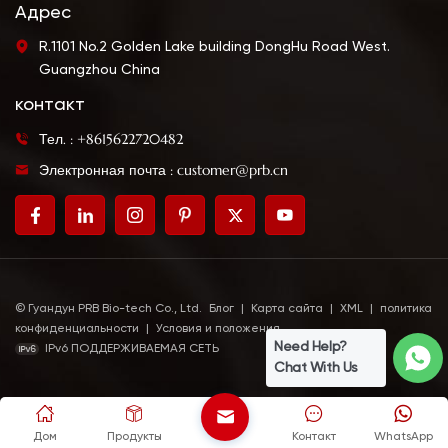
Адрес
R.1101 No.2 Golden Lake building DongHu Road West.
Guangzhou China
контакт
Тел. : +8615622720482
Электронная почта : customer@prb.cn
© Гуандун PRB Bio-tech Co., Ltd.
Блог
|
Карта сайта
|
XML
|
политика
конфиденциальности
|
Условия и положения
Need Help?
IPv6 ПОДДЕРЖИВАЕМАЯ СЕТЬ
Chat With Us
Дом
Продукты
Контакт
WhatsApp