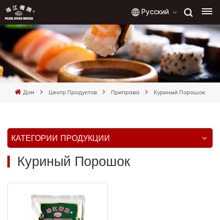
Русский
English
français
Дом
Центр Продуктов
Приправа
Куриный Порошок
русский
español
КАТЕГОРИИ ПРОДУКЦИИ
العربية
Куриный Порошок