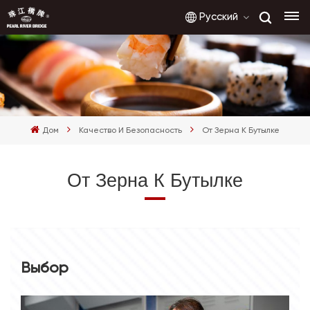
Русский
English
français
Дом
Качество И Безопасность
От Зерна К Бутылке
русский
От Зерна К Бутылке
español
العربية
Выбор