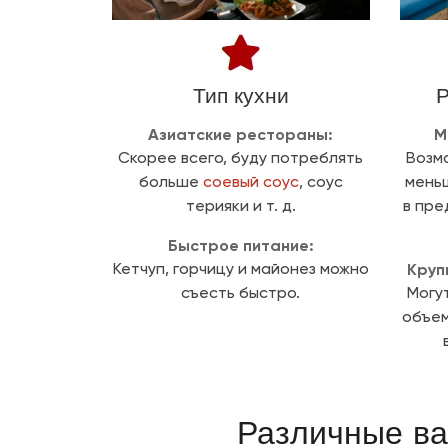
Тип кухни
Р
Азиатские рестораны:
М
Скорее всего, буду потреблять
Возм
больше
соевый соус
, соус
меньш
терияки и т. д.
в пре
Быстрое питание:
Круп
Кетчуп, горчицу и майонез можно
съесть быстро.
Могу
объем
Различные ва