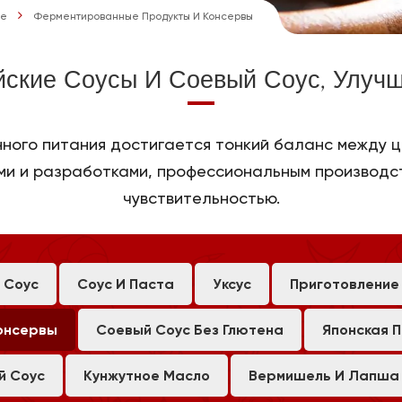
ие
Ферментированные Продукты И Консервы
йские Соусы И Соевый Соус, Улуч
ного питания достигается тонкий баланс между
и и разработками, профессиональным производс
чувствительностью.
 Соус
Соус И Паста
Уксус
Приготовление
онсервы
Соевый Соус Без Глютена
Японская 
й Соус
Кунжутное Масло
Вермишель И Лапша