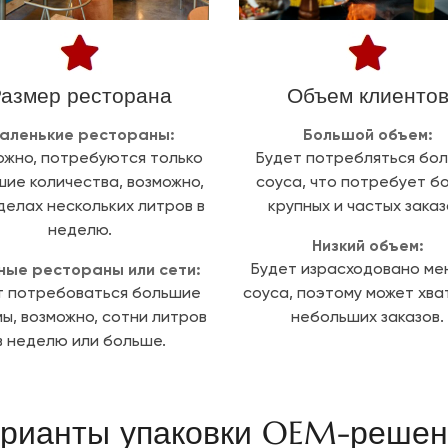
азмер ресторана
Объем клиенто
аленькие рестораны:
Большой объем:
ожно, потребуются только
Будет потребляться бо
ие количества, возможно,
соуса, что потребует б
делах нескольких литров в
крупных и частых заказ
неделю.
Низкий объем:
ные рестораны или сети:
Будет израсходовано м
т потребоваться большие
соуса, поэтому может хва
ы, возможно, сотни литров
небольших заказов.
в неделю или больше.
рианты упаковки OEM-решен