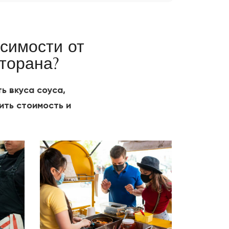
экспорту, на которого можно
положиться.
симости от
торана?
ь вкуса соуса,
ить стоимость и