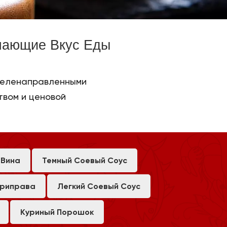
шающие Вкус Еды
 целенаправленными
твом и ценовой
 Вина
Темный Соевый Соус
Приправа
Легкий Соевый Соус
Куриный Порошок