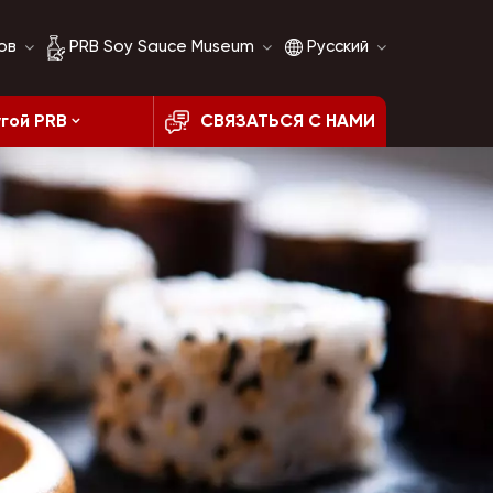
ов
PRB Soy Sauce Museum
Русский
гой PRB
СВЯЗАТЬСЯ С НАМИ
История соевого
English
соуса
français
Сравнение соевого
соуса
русский
español
العربية