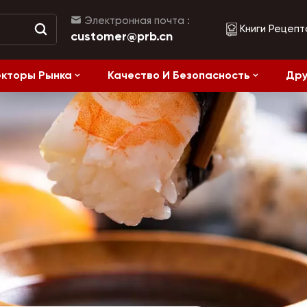
Электронная почта :
Книги Рецепт
customer@prb.cn
кторы Рынка
Качество И Безопасность
Дру
Рецепты
жанием Соли
Ферментированные Продукты И Консервы
Здоровое питание