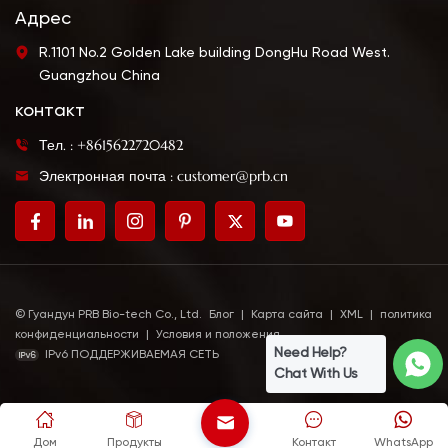
тушения, гриля, жарки,
упаковку, которая
Адрес
скатывания, смешивания
более удобна в
R.1101 No.2 Golden Lake building DongHu Road West.
и приготовления
использовании.
Guangzhou China
крахмалистого соуса.
Подходит для
Это хороший помощник
маринования, жарки,
контакт
для ресторанов и
тушения и макания.
Тел. : +8615622720482
семейных кухонь.
Электронная почта : customer@prb.cn
© Гуандун PRB Bio-tech Co., Ltd.
Блог
|
Карта сайта
|
XML
|
политика
конфиденциальности
|
Условия и положения
Need Help?
IPv6 ПОДДЕРЖИВАЕМАЯ СЕТЬ
Chat With Us
Дом
Продукты
Контакт
WhatsApp