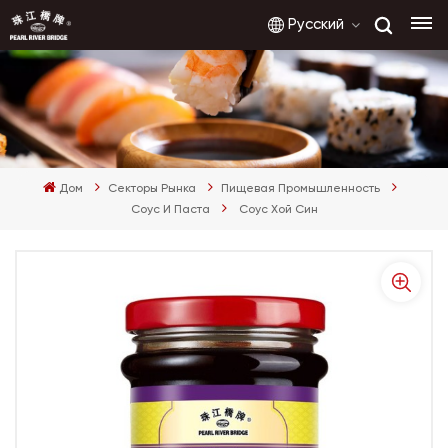
Русский
English
français
Дом
Секторы Рынка
Пищевая Промышленность
русский
Соус И Паста
Соус Хой Син
español
العربية