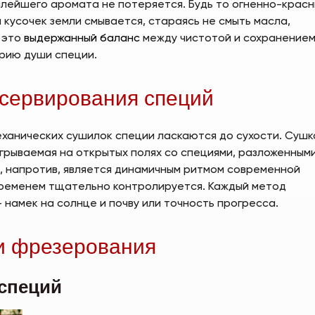
малейшего аромата не потеряется. Будь то огненно-крас
 кусочек земли смывается, стараясь не смыть масла,
 это
выдержанный баланс
между чистотой и сохранение
рию души специи.
нсервирования специй
еханических сушилок специи ласкаются до сухости. Сушк
ыгрываемая на открытых полях со специями, разложенными
а, напротив, является динамичным ритмом современной
 временем тщательно контролируется. Каждый метод
 намек на солнце и почву или точность прогресса.
и фрезерования
 специй