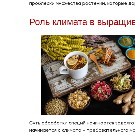
проблески множества растений, которые да
Роль климата в выращи
Суть обработки специй начинается задолго д
начинается с климата – требовательного м