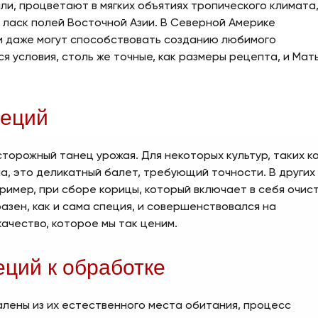
ли, процветают в мягких объятиях тропического климата,
 ласк полей Восточной Азии. В Северной Америке
и даже могут способствовать созданию любимого
ся условия, столь же точные, как размеры рецепта, и Мат
пеций
торожный танец урожая. Для некоторых культур, таких к
, это деликатный балет, требующий точности. В других
ример, при сборе корицы, который включает в себя очис
азен, как и сама специя, и совершенствовался на
ачество, которое мы так ценим.
еций к обработке
далены из их естественного места обитания, процесс