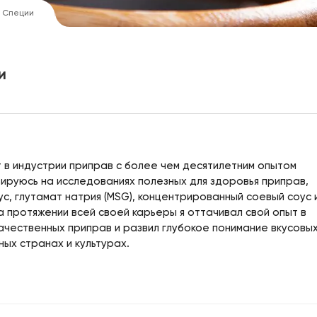
т Специи
и
т в индустрии приправ с более чем десятилетним опытом
зируюсь на исследованиях полезных для здоровья приправ,
ус, глутамат натрия (MSG), концентрированный соевый соус 
а протяжении всей своей карьеры я оттачивал свой опыт в
ачественных приправ и развил глубокое понимание вкусовы
ных странах и культурах.