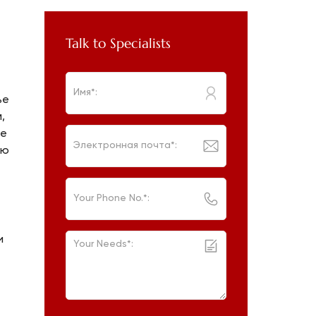
Talk to Specialists
ье
,
ые
ую
и