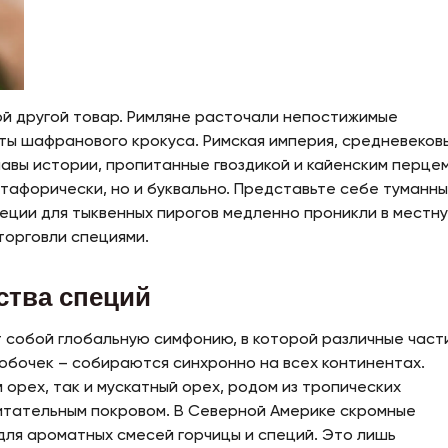
ой другой товар. Римляне расточали непостижимые
ты шафранового крокуса. Римская империя, средневеков
авы истории, пропитанные гвоздикой и кайенским перцем
тафорически, но и буквально. Представьте себе туманн
пеции для тыквенных пирогов медленно проникли в местн
торговли специями.
ства специй
 собой глобальную симфонию, в которой различные част
обочек – собираются синхронно на всех континентах.
й орех, так и мускатный орех, родом из тропических
питательным покровом. В Северной Америке скромные
для ароматных смесей горчицы и специй. Это лишь