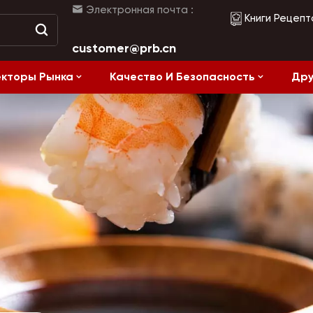
Электронная почта :
Книги Рецепт
customer@prb.cn
кторы Рынка
Качество И Безопасность
Дру
жанием Соли
Ферментированные Продукты И Консервы
Рецепты
Здоровое питание