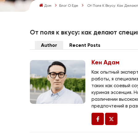
Дом
Блог О Еде
От Поля К Вкусу: Как Делаю
От поля к вкусу: как делают специ
Author
Recent Posts
Кен Адам
Как опытный экспер
работы, я специали
таких как соевый со
куриная эссенция. Н
различении высокок
предпочтений в раз