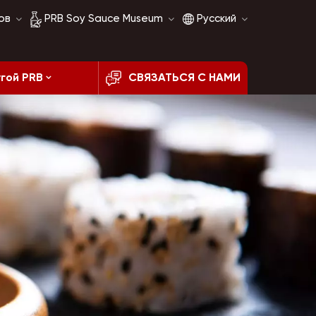
ов
PRB Soy Sauce Museum
Русский
гой PRB
СВЯЗАТЬСЯ С НАМИ
История соевого
English
соуса
français
Сравнение соевого
соуса
русский
español
العربية