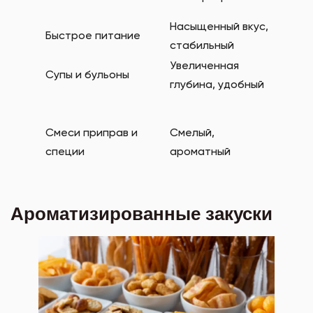
Прип
Насыщенный вкус,
Быстрое питание
–
стабильный
Увеличенная
Буль
Супы и бульоны
глубина, удобный
Аром
Спец
поро
Смеси приправ и
Смелый,
Гидр
специи
ароматный
раст
бело
Ароматизированные закуски