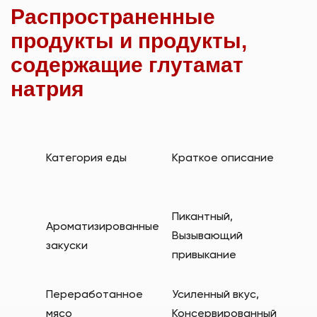
Распространенные
продукты и продукты,
содержащие
глутамат
натрия
Расп
альт
Категория еды
Краткое описание
назв
глут
Дро
Пикантный,
Ароматизированные
экст
Вызывающий
закуски
Нату
привыкание
аром
Гидр
Переработанное
Усиленный вкус,
прот
мясо
Консервированный