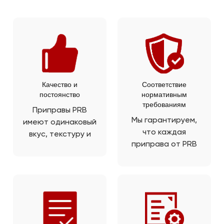
Качество и
Соответствие
постоянство
нормативным
требованиям
Приправы PRB
Мы гарантируем,
имеют одинаковый
что каждая
вкус, текстуру и
приправа от PRB
качество, что
соответствует
обеспечивает
стандартам
однородность
безопасности
вкуса ваших
пищевых
конечных
продуктов и
продуктов.
качества