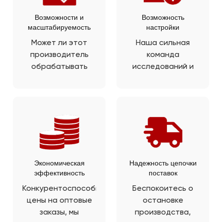
производства.
Возможности и
Возможность
масштабируемость
настройки
Может ли этот
Наша сильная
производитель
команда
обрабатывать
исследований и
большие заказы и
разработок может
расширяться по
адаптировать
мере роста
смесь приправ к
спроса? Да, мы
конкретным
покроем вашу
требованиям
сумму с помощью
продукта и
нашей зрелой
придать вам
производственной
уникальный вкус с
Экономическая
Надежность цепочки
эффективность
поставок
линии.
помощью PRB.
Конкурентоспособные
Беспокоитесь о
цены на оптовые
остановке
заказы, мы
производства,