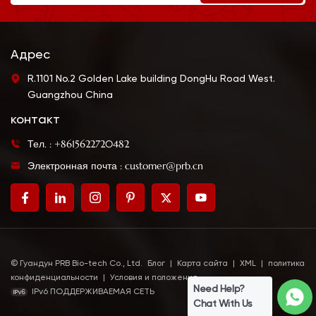
Адрес
R.1101 No.2 Golden Lake building DongHu Road West.
Guangzhou China
контакт
Тел. : +8615622720482
Электронная почта : customer@prb.cn
© Гуандун PRB Bio-tech Co., Ltd.
Блог
|
Карта сайта
|
XML
|
политика
конфиденциальности
|
Условия и положения
Need Help?
IPv6 ПОДДЕРЖИВАЕМАЯ СЕТЬ
Chat With Us