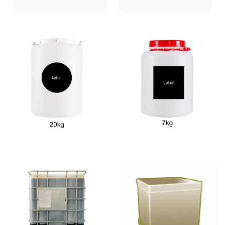
учитываем каждую
задержке
деталь. Упаковка,
доставки и
доставка — нас
проблемах с
волнует то, что
таможенным
беспокоит вас.
оформлением?
PRB также
является
экспертом по
экспорту, на
которого можно
положиться.