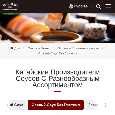
Русский
English
français
Дом
Секторы Рынка
Пищевая Промышленность
русский
Соевый Соус Без Глютена
español
Китайские Производители
Соусов С Разнообразным
العربية
Ассортиментом
Соевый Соус
Соевый Соус Без Глютена
Японская При