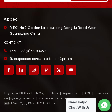
Адрес
R.1101 No.2 Golden Lake building DongHu Road West.
Guangzhou China
контакт
Тел. : +8615622720482
Электронная почта : customer@prb.cn
© Гуандун PRB Bio-tech Co., Ltd.
Блог
|
Карта сайта
|
XML
|
политика
конфиденциальности
|
Условия и положения
Need Help?
IPv6 ПОДДЕРЖИВАЕМАЯ СЕТЬ
Chat With Us