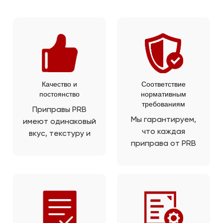
Качество и
Соответствие
постоянство
нормативным
требованиям
Приправы PRB
Мы гарантируем,
имеют одинаковый
что каждая
вкус, текстуру и
приправа от PRB
качество, что
соответствует
обеспечивает
стандартам
однородность
безопасности
вкуса ваших
пищевых
конечных
продуктов и
продуктов.
качества