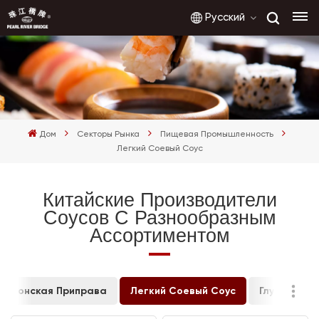
Русский
English
français
Дом
Секторы Рынка
Пищевая Промышленность
русский
Легкий Соевый Соус
español
Китайские Производители
Соусов С Разнообразным
العربية
Ассортиментом
Японская Приправа
Легкий Соевый Соус
Глутамат Н