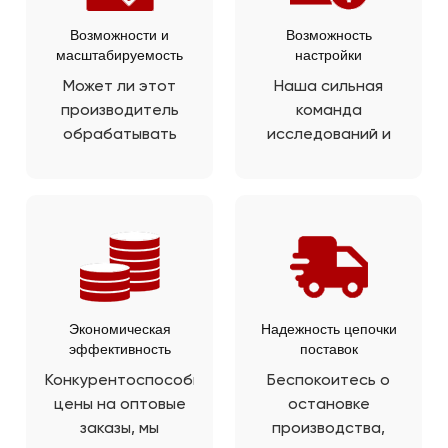
производства.
Возможности и
Возможность
масштабируемость
настройки
Может ли этот
Наша сильная
производитель
команда
обрабатывать
исследований и
большие заказы и
разработок может
расширяться по
адаптировать
мере роста
смесь приправ к
спроса? Да, мы
конкретным
покроем вашу
требованиям
сумму с помощью
продукта и
нашей зрелой
придать вам
производственной
уникальный вкус с
Экономическая
Надежность цепочки
эффективность
поставок
линии.
помощью PRB.
Конкурентоспособные
Беспокоитесь о
цены на оптовые
остановке
заказы, мы
производства,