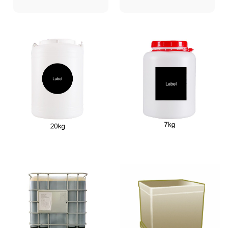
учитываем каждую
задержке
деталь. Упаковка,
доставки и
доставка — нас
проблемах с
волнует то, что
таможенным
беспокоит вас.
оформлением?
PRB также
является
экспертом по
экспорту, на
которого можно
положиться.