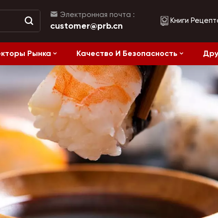
Электронная почта :
Книги Рецепт
customer@prb.cn
кторы Рынка
Качество И Безопасность
Дру
Рецепты
жанием Соли
Ферментированные Продукты И Консервы
Здоровое питание