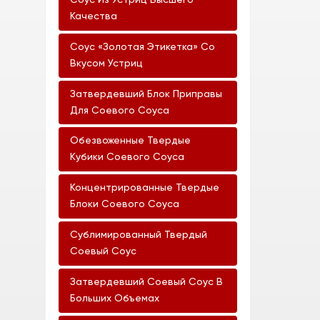
Соус Из Устриц Высшего
Качества
Соус «Золотая Этикетка» Со
Вкусом Устриц
Затвердевший Блок Приправы
Для Соевого Соуса
Обезвоженные Твердые
Кубики Соевого Соуса
Концентрированные Твердые
Блоки Соевого Соуса
Сублимированный Твердый
Соевый Соус
Затвердевший Соевый Соус В
Больших Объемах