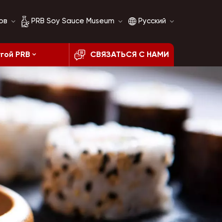
ов
PRB Soy Sauce Museum
Русский
гой PRB
СВЯЗАТЬСЯ С НАМИ
История соевого
English
соуса
français
Сравнение соевого
соуса
русский
español
العربية