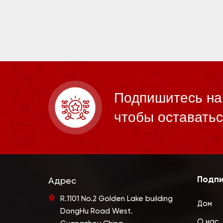
Подпишитесь на
чтобы оставатьс
Подпи
Адрес
R.1101 No.2 Golden Lake building
Дом
DongHu Road West.
О нас