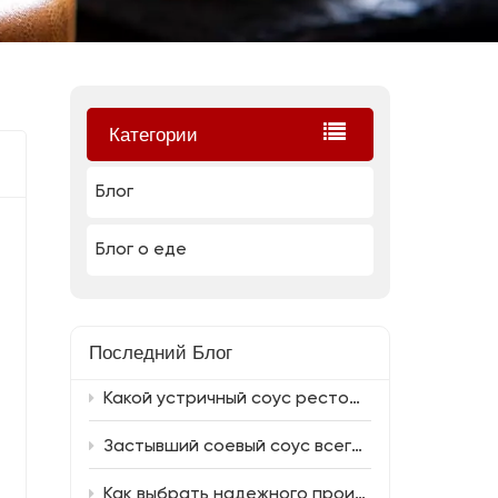
Категории
Блог
Блог о еде
Последний Блог
Какой устричный соус ресторанного качества является лучшим и какой соевый соус к нему хорошо сочетается?
Застывший соевый соус всегда обладает насыщенным вкусом.
Как выбрать надежного производителя соевого соуса