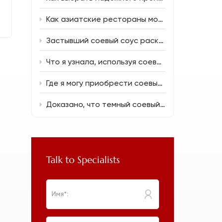
Как азиатские рестораны могут снизить затраты на продукты, не жертвуя вкусом.
Застывший соевый соус раскрывает уникальные вкусовые волшебства.
Что я узнала, используя соевый соус с пониженным содержанием соли (150 мл) в повседневной готовке
Где я могу приобрести соевый соус оптом для нового ресторана?
Доказано, что темный соевый соус исправляет распространенные кулинарные ошибки.
Talk to Specialists