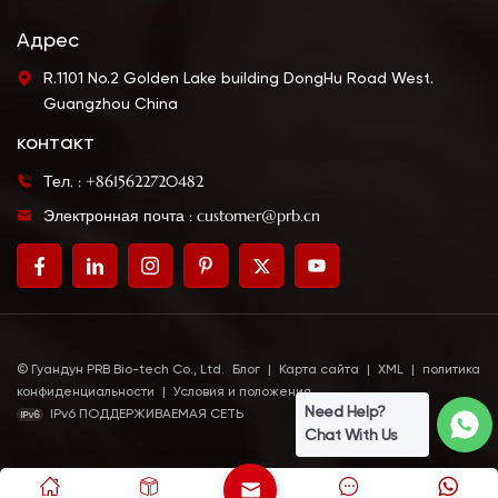
Адрес
R.1101 No.2 Golden Lake building DongHu Road West.
Guangzhou China
контакт
Тел. : +8615622720482
Электронная почта : customer@prb.cn
© Гуандун PRB Bio-tech Co., Ltd.
Блог
|
Карта сайта
|
XML
|
политика
конфиденциальности
|
Условия и положения
Need Help?
IPv6 ПОДДЕРЖИВАЕМАЯ СЕТЬ
Chat With Us