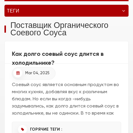
ТЕГИ
Поставщик Органического
Соевого Соуса
Как долго соевый соус длится в
холодильнике?
Mar 04, 2025
Соевый соус является основным продуктом во
многих кухнях, добавляя вкус к различным
блюдам. Но если вы когда -нибудь
задумывались, как долго длится соевый соус в
холодильнике, вы не одиноки. В то время как
эта ароматная приправа устанавливается на
шельфе из-за высокого содержания соли,
ГОРЯЧИЕ ТЕГИ :