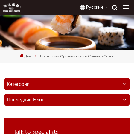
Русский
English
français
Дом
Поставщик Органического Соевого Соуса
русский
español
Категории
العربية
Последний Блог
Talk to Specialists