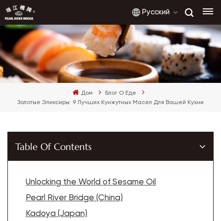
Русский
English
Дом
Блог О Еде
français
Золотые Эликсиры: 9 Лучших Кунжутных Масел Для Вашей Кухни
русский
español
Table Of Contents
العربية
Unlocking the World of Sesame Oil
Pearl River Bridge (China)
Kadoya (Japan)