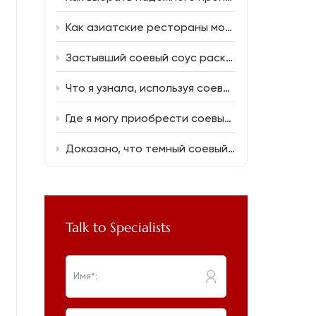
Как азиатские рестораны могут снизить затраты на продукты, не жертвуя вкусом.
Застывший соевый соус раскрывает уникальные вкусовые волшебства.
Что я узнала, используя соевый соус с пониженным содержанием соли (150 мл) в повседневной готовке
Где я могу приобрести соевый соус оптом для нового ресторана?
Доказано, что темный соевый соус исправляет распространенные кулинарные ошибки.
Talk to Specialists