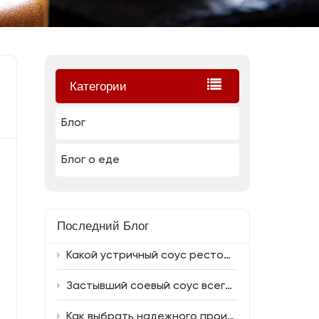
Категории
Блог
Блог о еде
Последний Блог
Какой устричный соус ресторанного качества является лучшим и какой соевый соус к нему хорошо сочетается?
Застывший соевый соус всегда обладает насыщенным вкусом.
Как выбрать надежного производителя соевого соуса