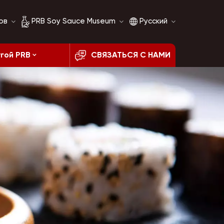
ов
PRB Soy Sauce Museum
Русский
гой PRB
СВЯЗАТЬСЯ С НАМИ
История соевого
English
соуса
français
Сравнение соевого
соуса
русский
español
العربية