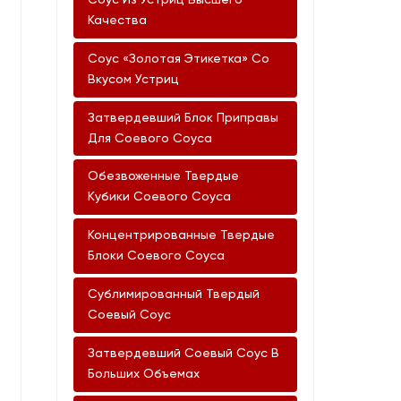
Соус Из Устриц Высшего
Качества
Соус «Золотая Этикетка» Со
Вкусом Устриц
Затвердевший Блок Приправы
Для Соевого Соуса
Обезвоженные Твердые
Кубики Соевого Соуса
Концентрированные Твердые
Блоки Соевого Соуса
Сублимированный Твердый
Соевый Соус
Затвердевший Соевый Соус В
Больших Объемах