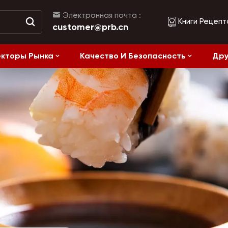
Электронная почта :
Книги Рецепт
customer@prb.cn
кторы Рынка
Качество И Безопасность
Дру
Рецепты
жанием Соли
Ферментированные Продукты И Консервы
Здоровое питание