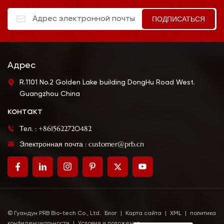
Адрес
R.1101 No.2 Golden Lake building DongHu Road West.
Guangzhou China
контакт
Тел. : +8615622720482
Электронная почта : customer@prb.cn
© Гуандун PRB Bio-tech Co., Ltd.
Блог
|
Карта сайта
|
XML
|
политика
конфиденциальности
|
Условия и положения