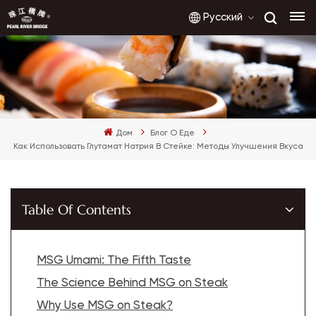
Русский
English
Дом
Блог О Еде
français
Как Использовать Глутамат Натрия В Стейке: Методы Улучшения Вкуса
русский
español
Table Of Contents
العربية
MSG Umami: The Fifth Taste
The Science Behind MSG on Steak
Why Use MSG on Steak?