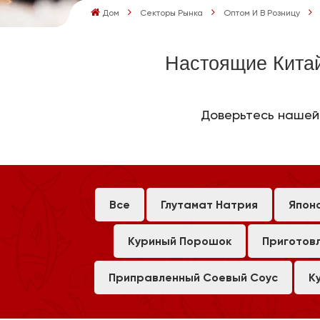
Дом
Секторы Рынка
Оптом И В Розницу
Настоящие Кита
Доверьтесь нашей 
Все
Глутамат Натрия
Япон
Куриный Порошок
Приготов
Приправленный Соевый Соус
К