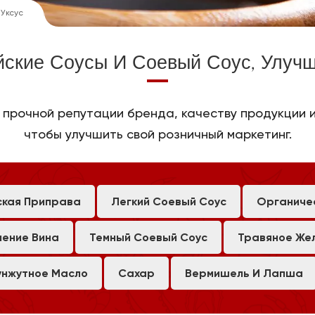
Уксус
йские Соусы И Соевый Соус, Улуч
прочной репутации бренда, качеству продукции 
чтобы улучшить свой розничный маркетинг.
ская Приправа
Легкий Соевый Соус
Органиче
ление Вина
Темный Соевый Соус
Травяное Же
унжутное Масло
Сахар
Вермишель И Лапша