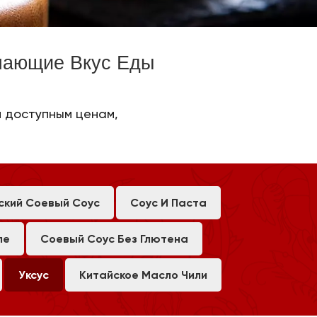
шающие Вкус Еды
и доступным ценам,
ский Соевый Соус
Соус И Паста
ле
Соевый Соус Без Глютена
Уксус
Китайское Масло Чили