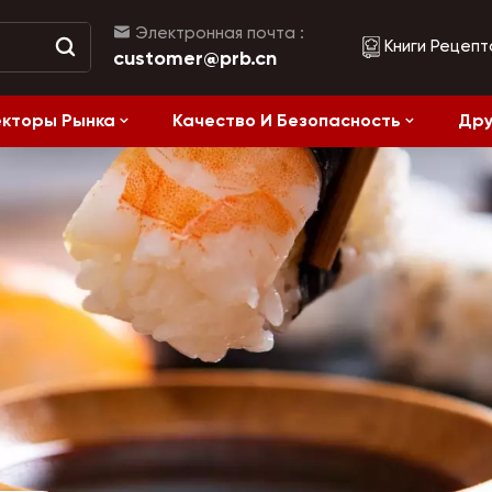
Электронная почта :
Книги Рецепт
customer@prb.cn
кторы Рынка
Качество И Безопасность
Дру
Рецепты
жанием Соли
Ферментированные Продукты И Консервы
Здоровое питание