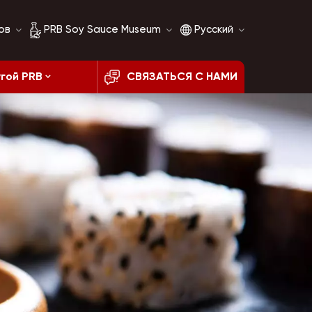
ов
PRB Soy Sauce Museum
Русский
гой PRB
СВЯЗАТЬСЯ С НАМИ
История соевого
English
соуса
français
Сравнение соевого
соуса
русский
español
العربية