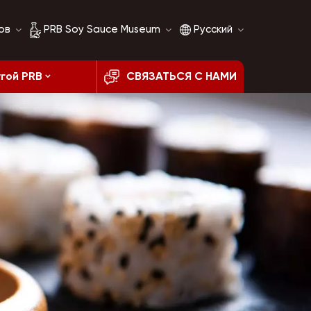
ов
PRB Soy Sauce Museum
Русский
гой PRB
СВЯЗАТЬСЯ С НАМИ
История соевого
English
соуса
français
Сравнение соевого
соуса
русский
español
العربية