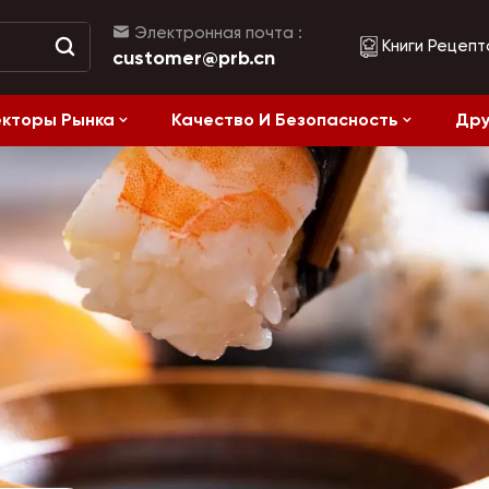
Электронная почта :
Книги Рецепт
customer@prb.cn
кторы Рынка
Качество И Безопасность
Дру
Рецепты
жанием Соли
Ферментированные Продукты И Консервы
Здоровое питание