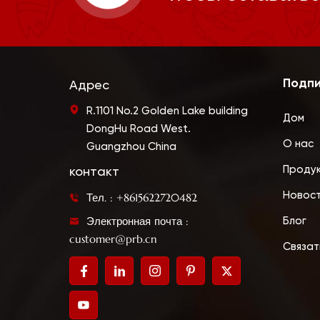
Подпи
Адрес
R.1101 No.2 Golden Lake building
Дом
DongHu Road West.
О нас
Guangzhou China
Проду
контакт
Новос
Тел. : +8615622720482
Электронная почта :
Блог
customer@prb.cn
Связат