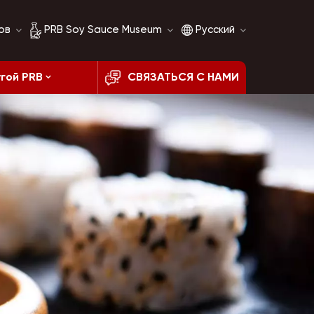
ов
PRB Soy Sauce Museum
Русский
гой PRB
СВЯЗАТЬСЯ С НАМИ
История соевого
English
соуса
français
Сравнение соевого
соуса
русский
español
العربية