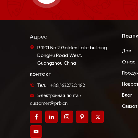
Подпи
Адрес
R.1101 No.2 Golden Lake building
Дом
DongHu Road West.
О нас
Guangzhou China
Проду
контакт
Новос
Тел. : +8615622720482
Электронная почта :
Блог
customer@prb.cn
Связат