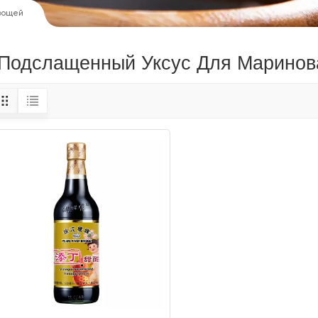
вощей
Подслащенный Уксус Для Марино