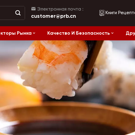
Электронная почта :
Книги Рецепт
customer@prb.cn
кторы Рынка
Качество И Безопасность
Дру
Рецепты
жанием Соли
Ферментированные Продукты И Консервы
Здоровое питание