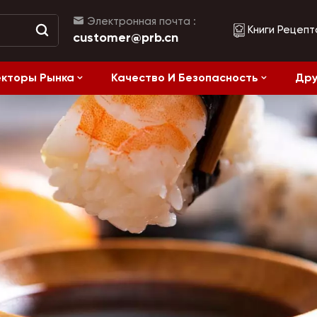
Электронная почта :
Книги Рецепт
customer@prb.cn
кторы Рынка
Качество И Безопасность
Дру
Рецепты
жанием Соли
Ферментированные Продукты И Консервы
Здоровое питание