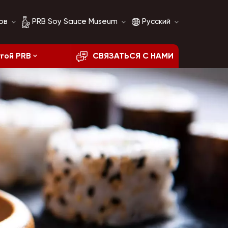
ов
PRB Soy Sauce Museum
Русский
гой PRB
СВЯЗАТЬСЯ С НАМИ
История соевого
English
соуса
français
Сравнение соевого
соуса
русский
español
العربية