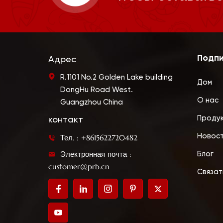
Подпи
Адрес
R.1101 No.2 Golden Lake building
Дом
DongHu Road West.
О нас
Guangzhou China
Проду
контакт
Новос
Тел. : +8615622720482
Электронная почта :
Блог
customer@prb.cn
Связат