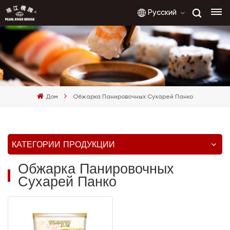
Русский
English
français
Дом
Обжарка Панировочных Сухарей Панко
русский
español
КАТЕГОРИИ ПРОДУКЦИИ
العربية
Обжарка Панировочных
Сухарей Панко