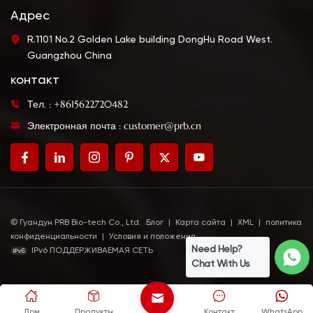
Адрес
R.1101 No.2 Golden Lake building DongHu Road West.
Guangzhou China
контакт
Тел. : +8615622720482
Электронная почта : customer@prb.cn
© Гуандун PRB Bio-tech Co., Ltd.
Блог
|
Карта сайта
|
XML
|
политика
конфиденциальности
|
Условия и положения
Need Help?
IPv6 ПОДДЕРЖИВАЕМАЯ СЕТЬ
Chat With Us
Дом
Продукты
Контакт
WhatsApp