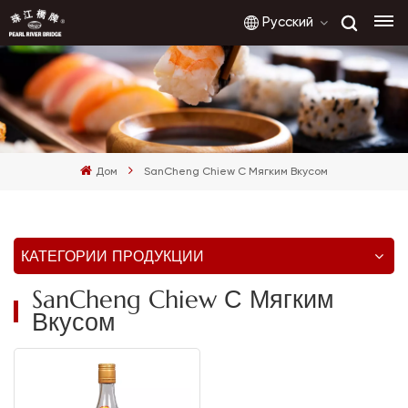
Русский
English
français
Дом
SanCheng Chiew С Мягким Вкусом
русский
español
КАТЕГОРИИ ПРОДУКЦИИ
العربية
SanCheng Chiew С Мягким
Вкусом