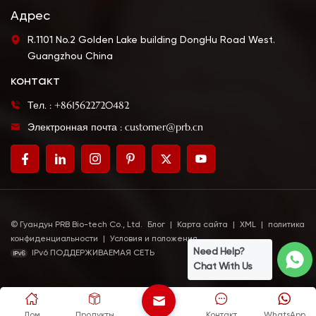
Адрес
R.1101 No.2 Golden Lake building DongHu Road West.
Guangzhou China
контакт
Тел. : +8615622720482
Электронная почта : customer@prb.cn
© Гуандун PRB Bio-tech Co., Ltd.
Блог
|
Карта сайта
|
XML
|
политика
конфиденциальности
|
Условия и положения
Need Help?
IPv6 ПОДДЕРЖИВАЕМАЯ СЕТЬ
Chat With Us
Дом
Продукты
Контакт
WhatsApp