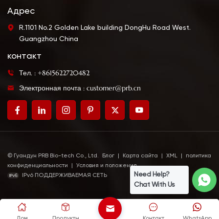
Адрес
R.1101 No.2 Golden Lake building DongHu Road West.
Guangzhou China
контакт
Тел. : +8615622720482
Электронная почта : customer@prb.cn
© Гуандун PRB Bio-tech Co., Ltd.
Блог
|
Карта сайта
|
XML
|
политика
конфиденциальности
|
Условия и положения
Need Help?
IPv6 ПОДДЕРЖИВАЕМАЯ СЕТЬ
Chat With Us
Дом
Продукты
Контакт
WhatsApp